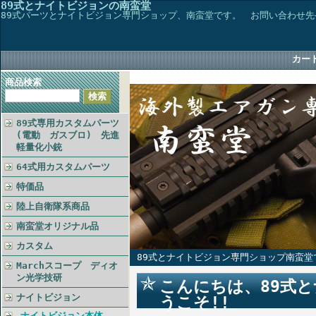
89式とナイトビジョンの南蛮堂
89式パーツとナイトビジョン専門ショップ、南蛮堂です。 お問い合わせ先→TEL048
カー
商品検索
89式専用カスタムパーツ
(電動 ガスブロ) 先進
軽量化小銃
64式用カスタムパーツ
特価品
陸上自衛隊系商品
南蛮堂オリジナル品
カスタム
89式とナイトビジョン専門ショップ南蛮堂
Marchスコープ ディオ
ン光学技研
こんにちは、89式
ナイトビジョン
うこそ!!
ナイトビジョン本体