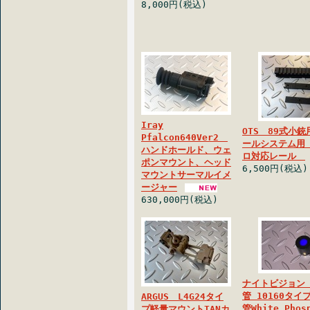
8,000円(税込)
Iray
OTS 89式小
Pfalcon640Ver2
ールシステム用
ハンドホールド、ウェ
ロ対応レール
ポンマウント、ヘッド
6,500円(税込)
マウントサーマルイメ
ージャー
630,000円(税込)
ナイトビジョン
管 10160タイ
ARGUS L4G24タイ
管White Phos
プ軽量マウントTANカ