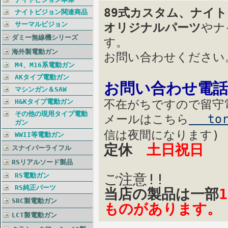
89式カスタム、ナイ
ナイトビジョン関連商品
サーマルビジョン
オリジナルパーツ
やナ
ダミー無線機シリーズ
す。
海外製電動ガン
お問い合わせください
M4、M16系電動ガン
AKタイプ電動ガン
お問い合わせ電話番
マシンガン＆SAW
不在がちですので留守
H&Kタイプ電動ガン
その他の現用タイプ電動
メールはこちら
tori
ガン
信は夜間になります)
WWII等電動ガン
定休
土日祝日
スナイパーライフル
RSリアルソード製品
ご注意!!
RS電動ガン
RS純正パーツ
当店の製品は一部
SRC製電動ガン
ものがあります。
LCT製電動ガン