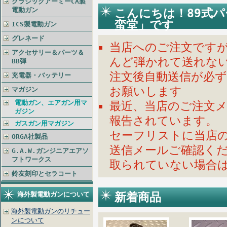
クラシックアーミーCA製
電動ガン
こんにちは！89式
蛮堂」です
ICS製電動ガン
グレネード
当店へのご注文ですが
アクセサリー＆パーツ＆
んど弾かれて送れな
BB弾
注文後自動送信が必
充電器・バッテリー
お願いします
マガジン
電動ガン、エアガン用マ
最近、当店のご注文
ガジン
報告されています。
ガスガン用マガジン
セーフリストに当店
ORGA社製品
送信メールご確認く
G.A.W.ガンジニアエアソ
フトワークス
取られていない場合
鈴友刻印とセラコート
新着商品
海外製電動ガンについて
海外製電動ガンのリチュー
ンについて