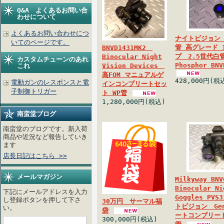
Q&A よくあるお問い合
わせについて
よくあるお問い合わせにつ
ナイトビジョン
いてのページです。
管 高グレード 1
BNVD1431MK2
プ 2.5世代白管
Binocular Night
カスタムチューンのあれ
Phosphor BN
これ
Vision Devices
高FOM マニュアルゲ
428,000円(税
電動ガンのレスポンスと電
インコンプリートセッ
子制御トリガー
ト WP管
1,280,000円(税込)
南蛮堂ブログ
南蛮堂のブログです。新入荷
商品や近況など報告していき
ます
店長日記はこちら >>
メールマガジン
Milkyway B
Binocular Ni
下記にメールアドレスを入力
Goggles PV
し登録ボタンを押して下さ
30万円 サーマル福
トビジョン Ge
い。
袋
ートコンプリート
300,000円(税込)