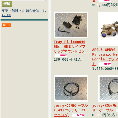
管
598,000円(税
変更・解除・お知らせはこち
ら >>
Iray Pfalcon640
対応 QD＆サイドフ
ARGUS GPNVG
リップマウントセット
Panoramic Ni
Goggle ボ
139,000円(税込)
ト
1,050,000円
jerry-C5用ケーブル
jerry-C5用
(1431バッテリーパ
リーケーブル
ック→C5)
8,000円(税込)