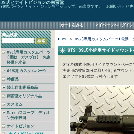
89式とナイトビジョンの南蛮堂
89式パーツとナイトビジョン専門ショップ、南蛮堂です。 お問い合わせ先→TEL048
カートをみる
｜
マイページへログイン
商品検索
HOME
>
89式専用カスタムパーツ(電動 
OTS 89式小銃用サイドマウン
89式専用カスタムパーツ
(電動 ガスブロ) 先進
軽量化小銃
OTSの89式小銃用サイドマウントベース
実銃用の被筒部分に取り付けるマウント
64式用カスタムパーツ
エアソフト89式にも対応します
特価品
陸上自衛隊系商品
南蛮堂オリジナル品
カスタム
Marchスコープ ディオ
ン光学技研
ナイトビジョン
ナイトビジョン本体