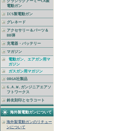
クラシックアーミーCA製
電動ガン
ICS製電動ガン
グレネード
アクセサリー＆パーツ＆
BB弾
充電器・バッテリー
マガジン
電動ガン、エアガン用マ
ガジン
ガスガン用マガジン
ORGA社製品
G.A.W.ガンジニアエアソ
フトワークス
鈴友刻印とセラコート
海外製電動ガンについて
海外製電動ガンのリチュー
ンについて