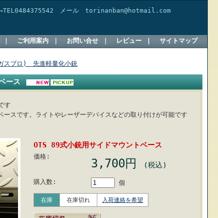
4375542 メール torinanban@hotmail.com
｜
ご利用案内
｜
お問い合せ
｜
レビュー
｜
サイトマップ
ガスブロ) 先進軽量化小銃
トベース
です
ベースです。ライトやレーザーデバイスなどの取り付けが可能です
OTS 89式小銃用サイドマウントベース
価格:
3,700円
(税込)
購入数:
個
在庫
在庫切れ
入荷連絡を希望