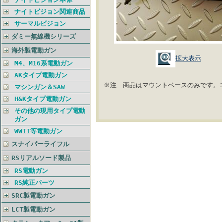
ナイトビジョン関連商品
サーマルビジョン
ダミー無線機シリーズ
海外製電動ガン
拡大表示
M4、M16系電動ガン
AKタイプ電動ガン
※注 商品はマウントベースのみです。
マシンガン＆SAW
H&Kタイプ電動ガン
その他の現用タイプ電動
ガン
WWII等電動ガン
スナイパーライフル
RSリアルソード製品
RS電動ガン
RS純正パーツ
SRC製電動ガン
LCT製電動ガン