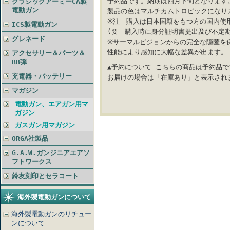
予約品です。納期は四月下旬となります
クラシックアーミーCA製
電動ガン
製品の色はマルチカムトロピックになり
※注 購入は日本国籍をもつ方の国内使
ICS製電動ガン
(要 購入時に身分証明書提出及び不定
グレネード
※サーマルビジョンからの完全な隠匿を
性能により感知に大幅な差異が出ます。
アクセサリー＆パーツ＆
BB弾
▲予約について こちらの商品は予約品
充電器・バッテリー
お届けの場合は「在庫あり」と表示され
マガジン
電動ガン、エアガン用マ
ガジン
ガスガン用マガジン
ORGA社製品
G.A.W.ガンジニアエアソ
フトワークス
鈴友刻印とセラコート
海外製電動ガンについて
海外製電動ガンのリチュー
ンについて