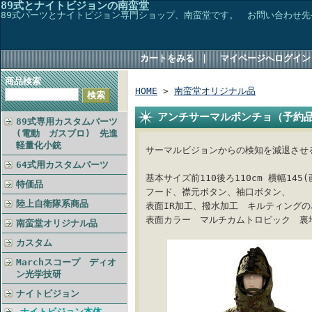
89式とナイトビジョンの南蛮堂
89式パーツとナイトビジョン専門ショップ、南蛮堂です。 お問い合わせ先→TEL048
カートをみる
｜
マイページへログイン
商品検索
HOME
>
南蛮堂オリジナル品
アンチサーマルポンチョ（予約
89式専用カスタムパーツ
(電動 ガスブロ) 先進
軽量化小銃
サーマルビジョンからの検知を減退させ
64式用カスタムパーツ
基本サイズ前110後ろ110cm 横幅145(
特価品
フード、襟元ボタン、袖口ボタン、
陸上自衛隊系商品
表面IR加工、撥水加工 キルティング
表面カラー マルチカムトロピック 裏
南蛮堂オリジナル品
カスタム
Marchスコープ ディオ
ン光学技研
ナイトビジョン
ナイトビジョン本体