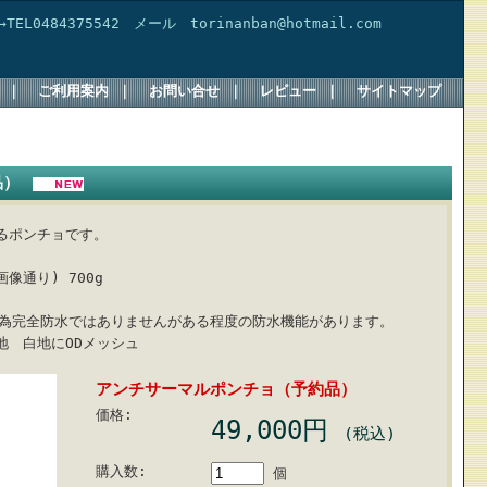
4375542 メール torinanban@hotmail.com
｜
ご利用案内
｜
お問い合せ
｜
レビュー
｜
サイトマップ
品）
るポンチョです。
画像通り) 700g
の為完全防水ではありませんがある程度の防水機能があります。
地 白地にODメッシュ
アンチサーマルポンチョ（予約品）
価格:
49,000円
(税込)
購入数:
個