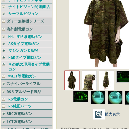
ナイトビジョン関連商品
サーマルビジョン
ダミー無線機シリーズ
海外製電動ガン
M4、M16系電動ガン
AKタイプ電動ガン
マシンガン＆SAW
H&Kタイプ電動ガン
その他の現用タイプ電動
ガン
WWII等電動ガン
スナイパーライフル
RSリアルソード製品
RS電動ガン
RS純正パーツ
SRC製電動ガン
拡大表示
LCT製電動ガン