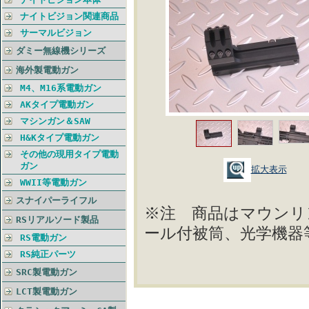
ナイトビジョン関連商品
サーマルビジョン
ダミー無線機シリーズ
海外製電動ガン
M4、M16系電動ガン
AKタイプ電動ガン
マシンガン＆SAW
H&Kタイプ電動ガン
その他の現用タイプ電動
ガン
拡大表示
WWII等電動ガン
スナイパーライフル
※注 商品はマウンリ
RSリアルソード製品
ール付被筒、光学機器
RS電動ガン
RS純正パーツ
SRC製電動ガン
LCT製電動ガン