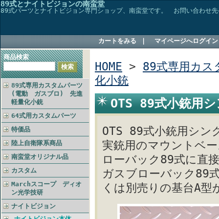
89式とナイトビジョンの南蛮堂
89式パーツとナイトビジョン専門ショップ、南蛮堂です。 お問い合わせ先→TEL048
カートをみる
｜
マイページへログイン
商品検索
HOME
>
89式専用カス
化小銃
89式専用カスタムパーツ
(電動 ガスブロ) 先進
OTS 89式小銃
軽量化小銃
64式用カスタムパーツ
OTS 89式小銃用シ
特価品
実銃用のマウントベー
陸上自衛隊系商品
南蛮堂オリジナル品
ローバック89式に直
カスタム
ガスブローバック89
Marchスコープ ディオ
くは別売りの基台A型
ン光学技研
ナイトビジョン
ナイトビジョン本体