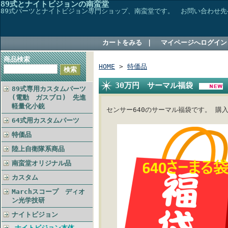
89式とナイトビジョンの南蛮堂
89式パーツとナイトビジョン専門ショップ、南蛮堂です。 お問い合わせ先→TEL048
カートをみる
｜
マイページへログイン
商品検索
HOME
>
特価品
30万円 サーマル福袋
89式専用カスタムパーツ
(電動 ガスブロ) 先進
軽量化小銃
センサー640のサーマル福袋です。 購
64式用カスタムパーツ
特価品
陸上自衛隊系商品
南蛮堂オリジナル品
カスタム
Marchスコープ ディオ
ン光学技研
ナイトビジョン
ナイトビジョン本体