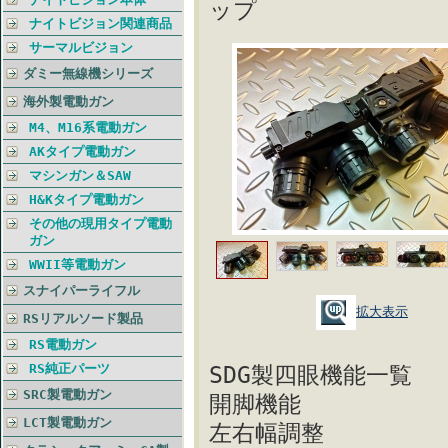
ップ
ナイトビジョン関連商品
サーマルビジョン
ダミー無線機シリーズ
海外製電動ガン
M4、M16系電動ガン
AKタイプ電動ガン
マシンガン＆SAW
H&Kタイプ電動ガン
その他の現用タイプ電動
ガン
WWII等電動ガン
スナイパーライフル
拡大表示
RSリアルソード製品
RS電動ガン
RS純正パーツ
SDG製四眼機能一覧
SRC製電動ガン
開脚機能
LCT製電動ガン
左右幅調整