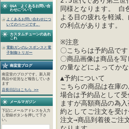
2.5世代であり第三
Q&A よくあるお問い合
同様となります。 白
わせについて
よる目の疲れを軽減、
よくあるお問い合わせにつ
の利点があります。
いてのページです。
カスタムチューンのあれ
これ
※注意
電動ガンのレスポンスと電
〇こちらは予約品です
子制御トリガー
〇商品画像は商品を写
南蛮堂ブログ
の量などによってかな
南蛮堂のブログです。新入荷
▲予約について
商品や近況など報告していき
ます
こちらの商品は在庫の
店長日記はこちら >>
場合は予約品として受
ますが高額商品の為入
メールマガジン
約としてご注文を受け
下記にメールアドレスを入力
し登録ボタンを押して下さ
注文→商品到着後ご注
い。
なります