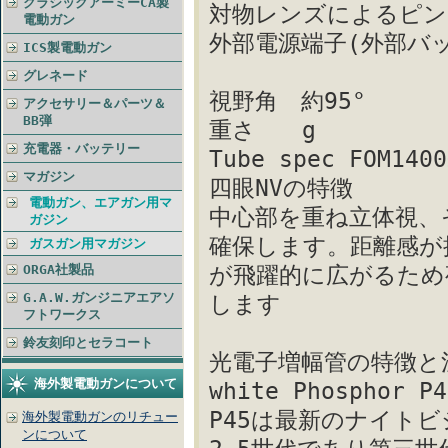
クラシックアーミーCA製
対物レンズによるピン
電動ガン
外部電源端子(外部バ
ICS製電動ガン
グレネード
視野角 約95°
アクセサリー＆パーツ＆
BB弾
重さ g
充電器・バッテリー
Tube spec FOM1400
マガジン
四眼NVの特徴
電動ガン、エアガン用マ
中心部を重ね立体視、
ガジン
確保します。距離感が
ガスガン用マガジン
ORGA社製品
が飛躍的に広がるため
G.A.W.ガンジニアエアソ
します
フトワークス
鈴友刻印とセラコート
光電子増幅管の特徴と
海外製電動ガンについて
white Phosphor 
P45は最新のナイト
海外製電動ガンのリチュー
ンについて