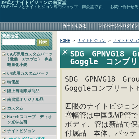
89式とナイトビジョンの南蛮堂
89式パーツとナイトビジョン専門ショップ、南蛮堂です。 お問い合わせ先→TEL048
カートをみる
｜
マイページへログイン
商品検索
HOME
>
ナイトビジョン
>
ナイトビジョ
SDG GPNVG18 Gr
89式専用カスタムパーツ
Goggle コンプ
(電動 ガスブロ) 先進
軽量化小銃
64式用カスタムパーツ
SDG GPNVG18 Grou
特価品
Goggleコンプリート
陸上自衛隊系商品
南蛮堂オリジナル品
四眼のナイトビジョン
カスタム
増幅管は中国製WP管でF
Marchスコープ ディオ
ン光学技研
ボディ、管は新品で保
ナイトビジョン
付属品 本体、バッテ
ナイトビジョン本体